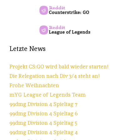
Letzte News
Projekt CS:GO wird bald wieder starten!
Die Relegation nach Div 3/4 steht an!
Frohe Weihnachten
mYG League of Legends Team
99dmg Division 4 Spieltag 7
99dmg Division 4 Spieltag 6
99dmg Division 4 Spieltag 5
99dmg Division 4 Spieltag 4