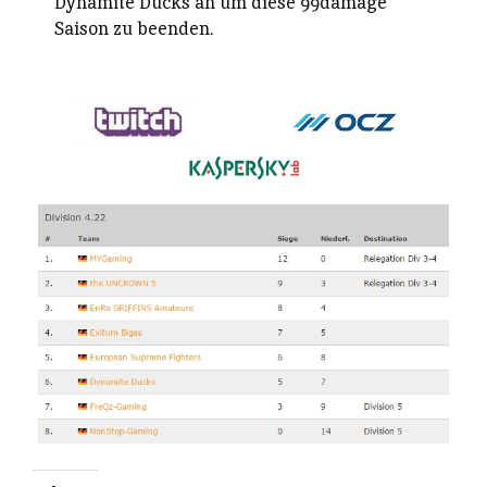
Dynamite Ducks an um diese 99damage
Saison zu beenden.