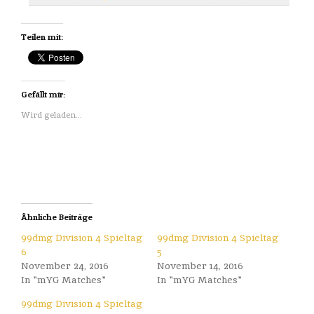
Teilen mit:
Gefällt mir:
Wird geladen...
Ähnliche Beiträge
99dmg Division 4 Spieltag
99dmg Division 4 Spieltag
6
5
November 24, 2016
November 14, 2016
In "mYG Matches"
In "mYG Matches"
99dmg Division 4 Spieltag