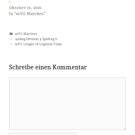
1
Oktober 16, 2016
In "mYG Matches"
Kategorien
mYG Matches
Beitrags-
99dmg Division 4 Spieltag 6
Navigation
mYG League of Legends Team
Schreibe einen Kommentar