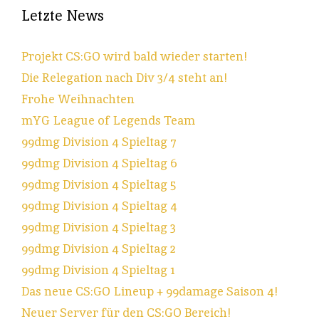
Letzte News
Projekt CS:GO wird bald wieder starten!
Die Relegation nach Div 3/4 steht an!
Frohe Weihnachten
mYG League of Legends Team
99dmg Division 4 Spieltag 7
99dmg Division 4 Spieltag 6
99dmg Division 4 Spieltag 5
99dmg Division 4 Spieltag 4
99dmg Division 4 Spieltag 3
99dmg Division 4 Spieltag 2
99dmg Division 4 Spieltag 1
Das neue CS:GO Lineup + 99damage Saison 4!
Neuer Server für den CS:GO Bereich!