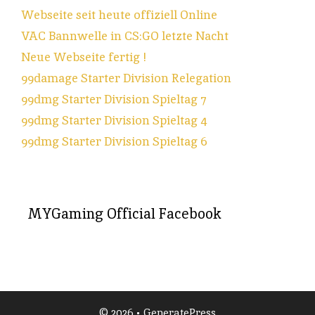
Webseite seit heute offiziell Online
VAC Bannwelle in CS:GO letzte Nacht
Neue Webseite fertig !
99damage Starter Division Relegation
99dmg Starter Division Spieltag 7
99dmg Starter Division Spieltag 4
99dmg Starter Division Spieltag 6
MYGaming Official Facebook
© 2026
•
GeneratePress