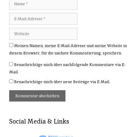
Meinen Namen, meine E-Mail-Adresse und meine Website in
diesem Browser, für die nächste Kommentierung, speichern.
Benachrichtige mich über nachfolgende Kommentare via E-
Mail.
Benachrichtige mich über neue Beiträge via E-Mail.
Social Media & Links