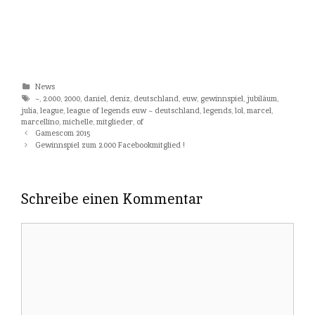
Kategorien
News
Tags
~
,
2.000
,
2000
,
daniel
,
deniz
,
deutschland
,
euw
,
gewinnspiel
,
jubiläum
,
julia
,
league
,
league of legends euw ~ deutschland
,
legends
,
lol
,
marcel
,
marcellino
,
michelle
,
mitglieder
,
of
Beitrags-
Gamescom 2015
Navigation
Gewinnspiel zum 2.000 Facebookmitglied !
Schreibe einen Kommentar