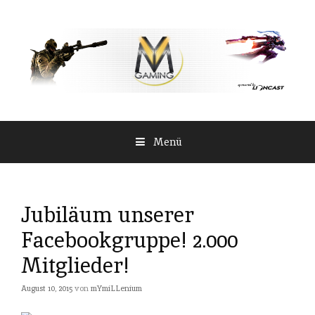
Springe
zum
Inhalt
Menü
Jubiläum unserer
Facebookgruppe! 2.000
Mitglieder!
August 10, 2015
von
mYmiLLenium