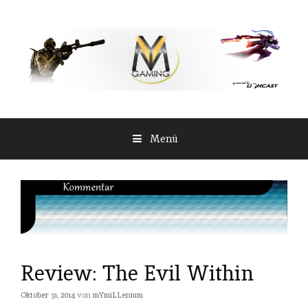
Springe
zum
Inhalt
Menü
Review: The Evil Within
Oktober 31, 2014
von
mYmiLLenium