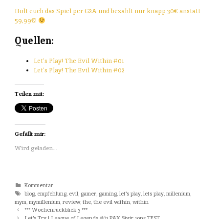
Holt euch das Spiel per G2A und bezahlt nur knapp 30€ anstatt
59,99€!
Quellen:
Let’s Play! The Evil Within #01
Let’s Play! The Evil Within #02
Teilen mit:
Gefällt mir:
Wird geladen...
Kategorien
Kommentar
Tags
blog
,
empfehlung
,
evil
,
gamer
,
gaming
,
let's play
,
lets play
,
millenium
,
mym
,
mymillenium
,
review
,
the
,
the evil within
,
within
Beitrags-
*** Wochenrückblick 3 ***
Navigation
Let's Try ! League of Legends #01 PAX Sivir 1on5 TEST