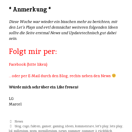
* Anmerkung *
Diese Woche war wieder ein bisschen mehr zu berichten, mit
den Let’s Plays und evtl demnächst weiteren folgenden Ideen
sollte die Seite erstmal News und Updatetechnisch gut dabei
sein.
Folgt mir per:
Facebook (bitte liken)
…oder per E-Mail durch den Blog, rechts neben den News
Würde mich sehr über ein Like freuen!
LG
Marcel
Kategorien
News
Tags
blog
,
csgo
,
fakten
,
gamer
,
gaming
,
ideen
,
kommentare
,
let's play
,
lets play
,
lol
,
millenium
,
mym
,
mymillenium
,
news
,
nummer
,
nummer 2
,
rückblick
,