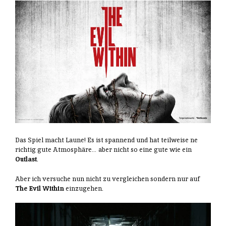
Das Spiel macht Laune! Es ist spannend und hat teilweise ne
richtig gute Atmosphäre… aber nicht so eine gute wie ein
Outlast
.
Aber ich versuche nun nicht zu vergleichen sondern nur auf
The Evil Within
einzugehen.