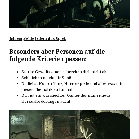
Ich empfehle jedem das Spiel.
Besonders aber Personen auf die
folgende Kriterien passen:
Starke Gewaltszenen schrecken dich nicht ab
Schleichen macht dir Spaß
Du liebst Horrorfilme, Horrorspiele und alles was mit
dieser Thematik zu tun hat.
Du bist ein waschechter Gamer der immer neue
Herausforderungen sucht