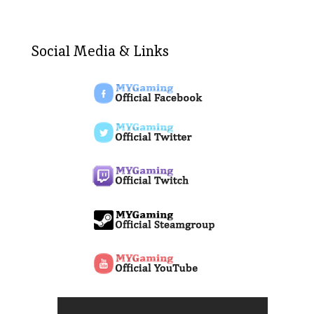
Social Media & Links