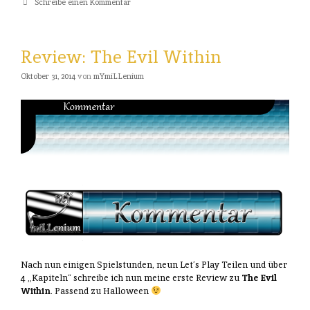
Schreibe einen Kommentar
Review: The Evil Within
Oktober 31, 2014
von
mYmiLLenium
Nach nun einigen Spielstunden, neun Let’s Play Teilen und über
4 „Kapiteln“ schreibe ich nun meine erste Review zu
The Evil
Within
. Passend zu Halloween