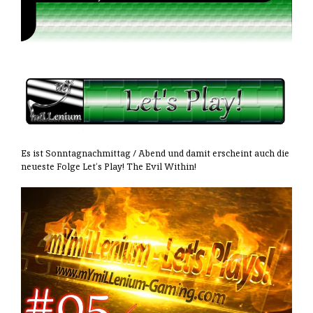
Es ist Sonntagnachmittag / Abend und damit erscheint auch die
neueste Folge Let’s Play! The Evil Within!