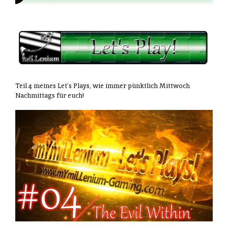
Teil 4 meines Let’s Plays, wie immer pünktlich Mittwoch
Nachmittags für euch!