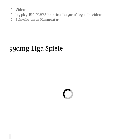
Kategorien
Videos
Tags
big play
,
BIG PLAYS
,
katarina
,
league of legends
,
videos
Schreibe einen Kommentar
99dmg Liga Spiele