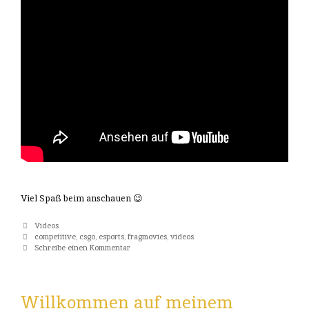
Viel Spaß beim anschauen 😉
Kategorien
Videos
Tags
competitive
,
csgo
,
esports
,
fragmovies
,
videos
Schreibe einen Kommentar
Willkommen auf meinem