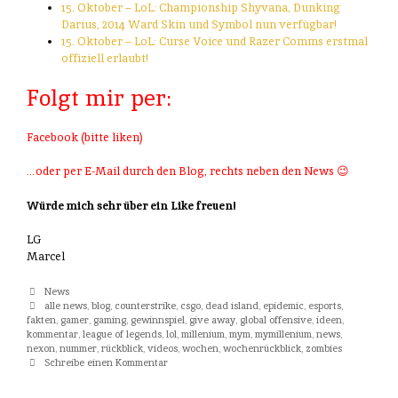
15. Oktober – LoL: Championship Shyvana, Dunking
Darius, 2014 Ward Skin und Symbol nun verfügbar!
15. Oktober – LoL: Curse Voice und Razer Comms erstmal
offiziell erlaubt!
Folgt mir per:
Facebook (bitte liken)
…oder per E-Mail durch den Blog, rechts neben den News 😉
Würde mich sehr über ein Like freuen!
LG
Marcel
Kategorien
News
Tags
alle news
,
blog
,
counterstrike
,
csgo
,
dead island
,
epidemic
,
esports
,
fakten
,
gamer
,
gaming
,
gewinnspiel
,
give away
,
global offensive
,
ideen
,
kommentar
,
league of legends
,
lol
,
millenium
,
mym
,
mymillenium
,
news
,
nexon
,
nummer
,
rückblick
,
videos
,
wochen
,
wochenrückblick
,
zombies
Schreibe einen Kommentar