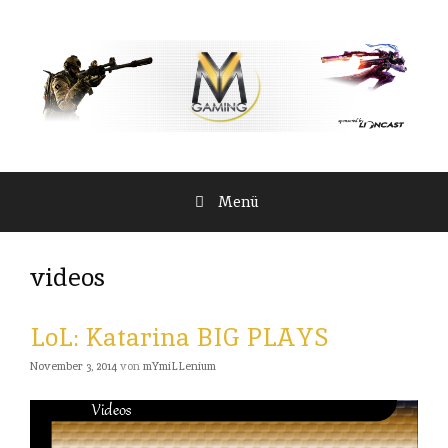
Springe
zum
Inhalt
Menü
videos
LoL: Katarina BIG PLAYS
November 3, 2014
von
mYmiLLenium